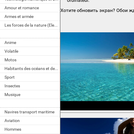
ordinateur.
Amour et romance
Хотите обновить экран? Обои жд
Armes et armée
Les forces de la nature (Element)
Anime
Volatile
Motos
Habitants des océans et des rivières
Sport
Insectes
Musique
Navires transport maritime
Aviation
Hommes