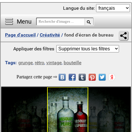
Langue du site:
Menu
Page d'accueil
/
Créativité
/
fond d'écran de bureau
Appliquer des filtres
Tags:
grunge
,
rétro
,
vintage
,
bouteille