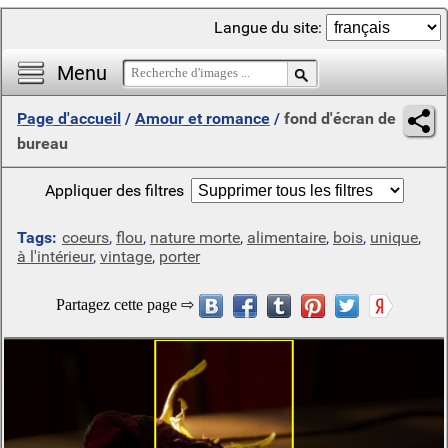
Langue du site:
Menu
Page d'accueil
/
Amour et romance
/
fond d'écran de
bureau
Appliquer des filtres
Tags:
coeurs
,
flou
,
nature morte
,
alimentaire
,
bois
,
unique
,
à l'intérieur
,
vintage
,
porter