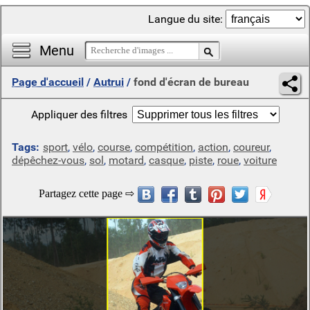
Langue du site:
Menu
Page d'accueil
/
Autrui
/
fond d'écran de bureau
Appliquer des filtres
Tags:
sport
,
vélo
,
course
,
compétition
,
action
,
coureur
,
dépêchez-vous
,
sol
,
motard
,
casque
,
piste
,
roue
,
voiture