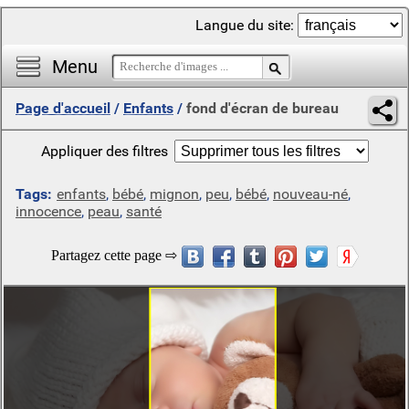
Langue du site:
Menu
Page d'accueil
/
Enfants
/
fond d'écran de bureau
Appliquer des filtres
Tags:
enfants
,
bébé
,
mignon
,
peu
,
bébé
,
nouveau-né
,
innocence
,
peau
,
santé