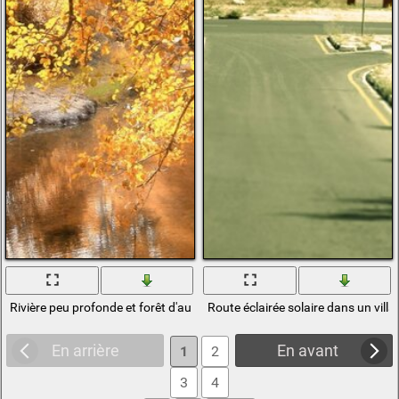
Rivière peu profonde et forêt d'automne
Route éclairée solaire dans un vill
En arrière
En avant
1
2
3
4