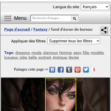
Langue du site:
Menu
Page d'accueil
/
Fantasy
/
fond d'écran de bureau
Appliquer des filtres
Tags:
dragons
,
mode
,
glamour
,
femme
,
sexy
,
fille
,
modèle
,
luxueux
,
jolie
,
belle
,
portrait
,
érotique
,
lèvres