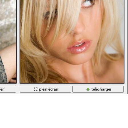
er
plein écran
télécharger
Jolie blonde sans vêtements