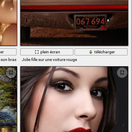
er
plein écran
télécharger
 son bras
Jolie fille sur une voiture rouge