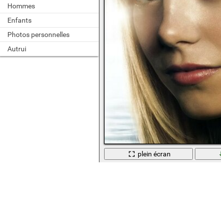
Hommes
Enfants
Photos personnelles
Autrui
plein écran
Jolie blonde montre ses yeux merveill