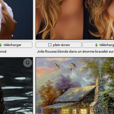
télécharger
plein écran
télécharg
foncé
Jolie Rousse blonde dans un énorme bracelet sur