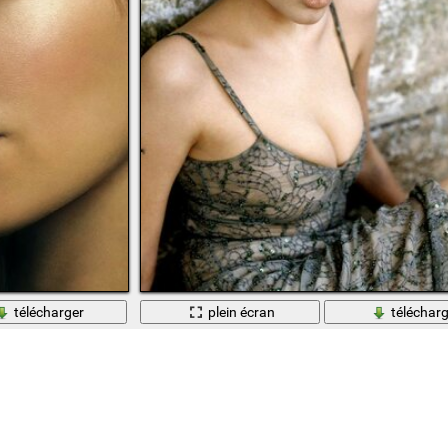
télécharger
plein écran
télécharg
eux
Sexy Angelina jolie en robe ouverte