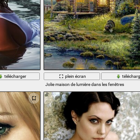
télécharger
plein écran
télécharg
Jolie maison de lumière dans les fenêtres