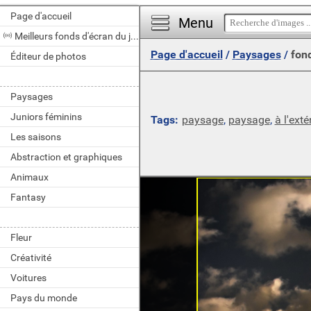
Page d'accueil
Menu
Meilleurs fonds d'écran du jour
Page d'accueil
/
Paysages
/
fon
Éditeur de photos
Paysages
Juniors féminins
Tags:
paysage
,
paysage
,
à l'exté
Les saisons
Abstraction et graphiques
Animaux
Fantasy
Fleur
Créativité
Voitures
Pays du monde