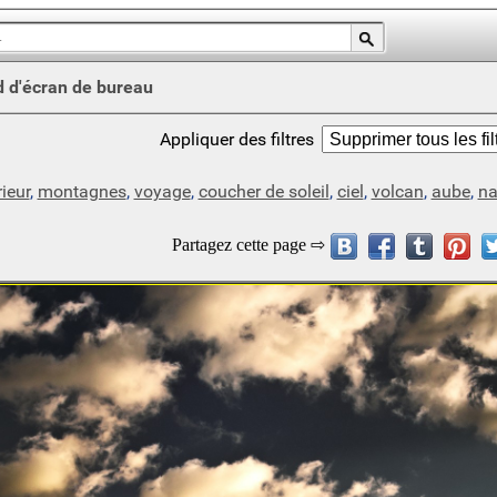
d d'écran de bureau
Appliquer des filtres
rieur
,
montagnes
,
voyage
,
coucher de soleil
,
ciel
,
volcan
,
aube
,
na