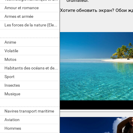
ordinateur.
Amour et romance
Хотите обновить экран? Обои жд
Armes et armée
Les forces de la nature (Element)
Anime
Volatile
Motos
Habitants des océans et des rivières
Sport
Insectes
Musique
Navires transport maritime
Aviation
Hommes