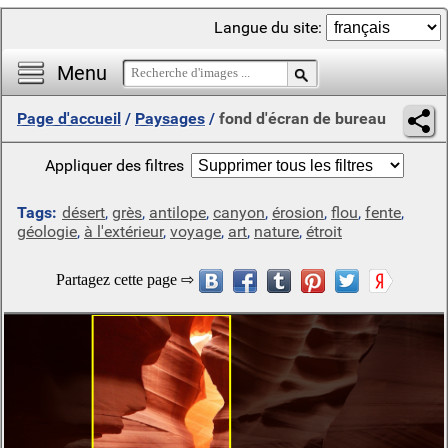
Langue du site:
Menu
Page d'accueil
/
Paysages
/
fond d'écran de bureau
Appliquer des filtres
Tags:
désert
,
grès
,
antilope
,
canyon
,
érosion
,
flou
,
fente
,
géologie
,
à l'extérieur
,
voyage
,
art
,
nature
,
étroit