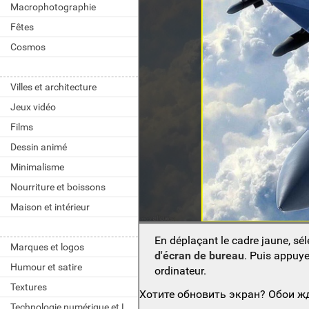
Macrophotographie
Fêtes
Cosmos
Villes et architecture
Jeux vidéo
Films
Dessin animé
Minimalisme
Nourriture et boissons
Maison et intérieur
En déplaçant le cadre jaune, sé
Marques et logos
d'écran de bureau
. Puis appuy
Humour et satire
ordinateur.
Textures
Хотите обновить экран? Обои жд
Technologie numérique et LOGICIELS