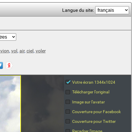
Langue du site:
vion
,
vol
,
air
,
ciel
,
voler
Votre écran 1344x1024
Télécharger l'original
Image sur l'avatar
Couverture pour Facebook
Couverture pour Twitter
Recadrer l'image