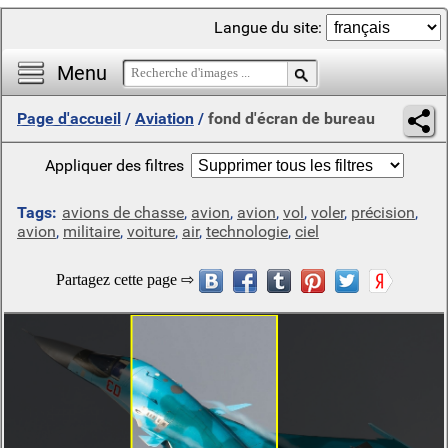
Langue du site:
Menu
Page d'accueil
/
Aviation
/
fond d'écran de bureau
Appliquer des filtres
Tags:
avions de chasse
,
avion
,
avion
,
vol
,
voler
,
précision
,
avion
,
militaire
,
voiture
,
air
,
technologie
,
ciel