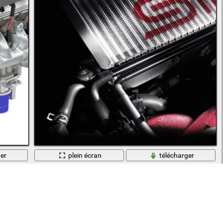
er
plein écran
télécharger
Gros plan de moteur de voiture