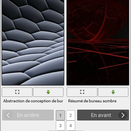
Abstraction de conception de bureau
Résumé de bureau sombre
En arrière
En avant
1
2
3
4