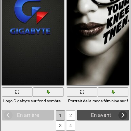
Logo Gigabyte sur fond sombre
Portrait de la mode féminine sur 
En arrière
En avant
1
2
3
4