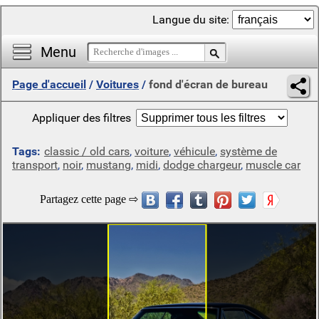
Langue du site:
Menu
Page d'accueil
/
Voitures
/
fond d'écran de bureau
Appliquer des filtres
Tags:
classic / old cars
,
voiture
,
véhicule
,
système de
transport
,
noir
,
mustang
,
midi
,
dodge chargeur
,
muscle car