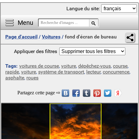
Langue du site:
Menu
Page d'accueil
/
Voitures
/
fond d'écran de bureau
Appliquer des filtres
Tags:
voitures de course
,
voiture
,
dépêchez-vous
,
course
,
rapide
,
voiture
,
système de transport
,
lecteur
,
concurrence
,
asphalte
,
roues