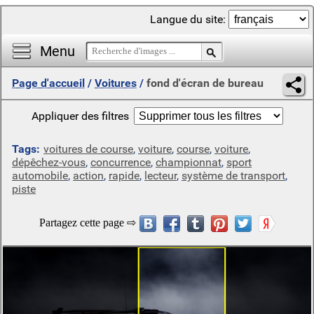
Langue du site:
Menu
Page d'accueil
/
Voitures
/
fond d'écran de bureau
Appliquer des filtres
Tags:
voitures de course
,
voiture
,
course
,
voiture
,
dépêchez-vous
,
concurrence
,
championnat
,
sport
automobile
,
action
,
rapide
,
lecteur
,
système de transport
,
piste