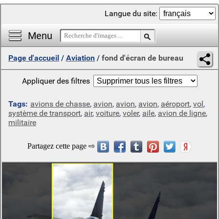
Langue du site:
Menu
Page d'accueil
/
Aviation
/
fond d'écran de bureau
Appliquer des filtres
Tags:
avions de chasse
,
avion
,
avion
,
avion
,
aéroport
,
vol
,
système de transport
,
air
,
voiture
,
voler
,
aile
,
avion de ligne
,
militaire