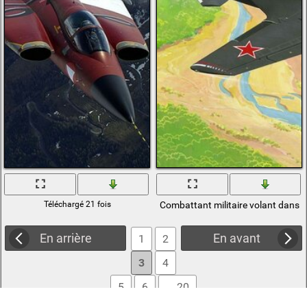
Téléchargé 21 fois
Combattant militaire volant dans le
En arrière
En avant
1
2
3
4
5
6
... 20