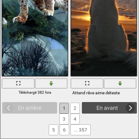
Téléchargé 382 fois
Attend rêve aime déteste
En arrière
En avant
1
2
3
4
5
6
... 357