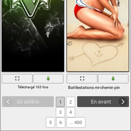
Téléchargé 163 fois
Battlestations mi-chemin pin
En arrière
En avant
1
2
3
4
5
6
... 400