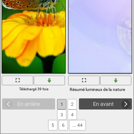
Téléchargé 39 fois
Résumé lumineux de la nature
En arrière
En avant
1
2
3
4
5
6
... 44