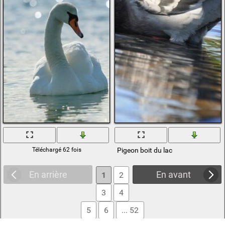
Téléchargé 62 fois
Pigeon boit du lac
En arrière
En avant
1
2
3
4
5
6
... 52