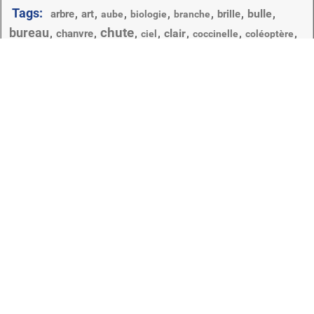
Tags:
,
,
,
,
,
,
bulle
,
arbre
art
brille
aube
biologie
branche
chute
bureau
,
,
,
,
clair
,
,
,
chanvre
ciel
coccinelle
coléoptère
croissance
,
,
,
,
,
,
conception
confiserie
couleur
courbe
doux
environnement
,
,
eau
,
,
,
dynamique
décoration
ecologie
feuille
flore
,
,
,
,
,
,
flou
extérieur
fantaisie
fantastique
,
gouttelettes d'eau
,
,
goutte à goutte
gouttelettes et eau
gouttes
,
,
,
,
,
humide
,
graphique
gros plan
hachage
herbe
,
jardin
,
liquide
,
,
,
,
macro
,
illustration
lisse
lumière
luxuriante
nature
pluie
propre
,
,
,
,
,
,
marijuana
mouvement
plantes
rosée
été
propreté
,
,
résumé
,
splash
,
,
,
texture
turquoise
Avec cette section, nous vous aiderons à trouver des
économiseurs d'écran de bureau de haute qualité et
uniques. Une grande sélection d'images dans le style de
macro vous permettra de changer le fond d'écran sur votre
bureau tous les jours. Ce ne sera pas seulement beau et
exquis, mais il permettra également à vos yeux de se
reposer. Ici, vous trouverez à la fois des économiseurs
d'écran lumineux et saturés, ainsi que des photos calmes et