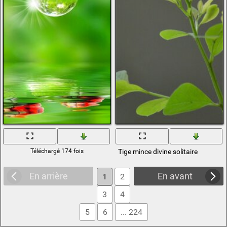
Téléchargé 174 fois
Tige mince divine solitaire
En arrière
En avant
1
2
3
4
5
6
... 224