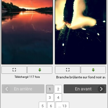
Téléchargé 117 fois
Branche brûlante sur fond noir ave
En arrière
En avant
1
2
3
4
5
6
... 13