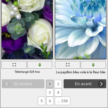
Téléchargé 428 fois
Le papillon bleu vole à la fleur bleu
En arrière
En avant
1
2
3
4
5
6
... 258