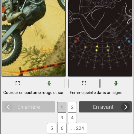
Coureur en costume rouge et sur une moto rouge
Femme peinte dans un signe
En arrière
En avant
1
2
3
4
5
6
... 224