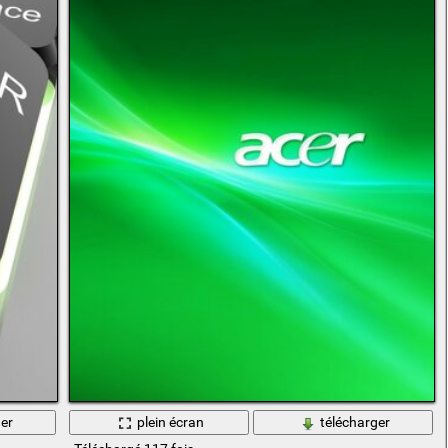
er
plein écran
télécharger