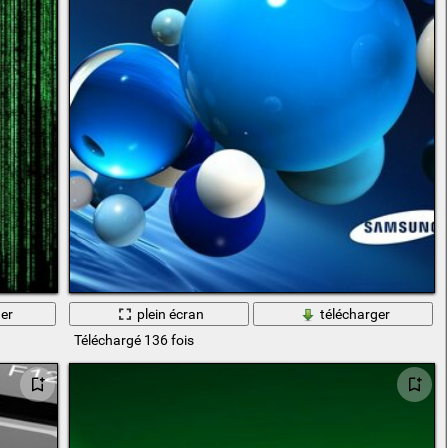
er
plein écran
télécharger
Téléchargé 136 fois